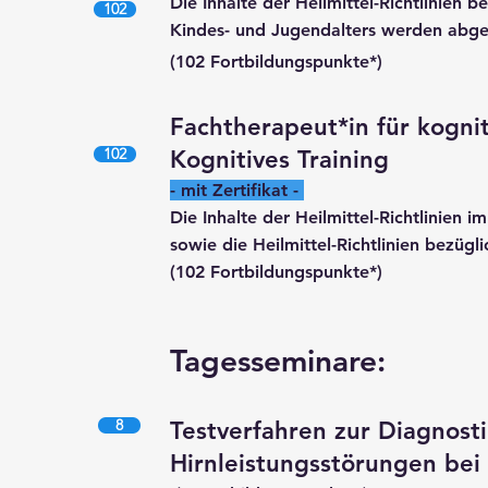
Die Inhalte der Heilmittel-Richtlinien b
102
Kindes- und Jugendalters werden abg
(102 Fortbildungspunkte*)
Fachtherapeut*in für ko
gni
102
Kognitives Training
- mit Zertifikat -
Die Inhalte der Heilmittel-Richtlinien
sowie die Heilmittel-Richtlinien bezügli
(102 Fortbildungspunkte*)
Tagesseminare:
8
Testverfahren zur Diagnost
Hirnleistungsstörungen bei