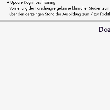
• Update Kognitives Training

  Vorstellung der Forschungsergebnisse klinischer Studien zum 
  über den derzeitigen Stand der Ausbildung zum / zur Fachthe
• Vorstellung und Überblick über neue Therapie- und Rehabilit
  nach Dr. med. Franziska Stengel®

Doz
• Konzepte zur Therapieverlaufkontrolle und -dokumentation

• Neues Testkonzept zur Verlaufstestung der fünf Kognitiven 
• Abrechnungsfragen

• Therapeutische Fallkonferenz

• Erfahrungsaustausch und Ausblick auf neue Entwicklungen i
• Zertifikatsverlängerung