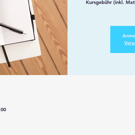
Kursgebühr (inkl. Mate
Anme
Vera
:00