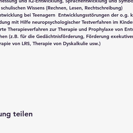
 - messung und IQ-Entwicklung, Sprachentwicklung und Symb
 schulischen Wissens (Rechnen, Lesen, Rechtschreibung)  
twicklung bei Teenagern  Entwicklungsstörungen der o.g. k
ung mit Hilfe neuropsychologischer Testverfahren im Kindes
erte Therapieverfahren zur Therapie und Prophylaxe von Ent
en (z.B. für die Gedächtnisförderung, Förderung exekutiver
apie von LRS, Therapie von Dyskalkulie usw.)  
ung teilen