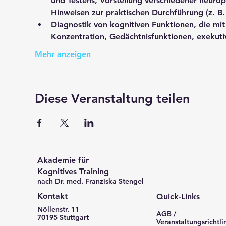
und Testens, Vorstellung verschiedener 
neurop
Hinweisen zur praktischen Durchführung
 (z. 
Diagnostik
 von 
kognitiven Funktionen, die mi
Konzentration, Gedächtnisfunktionen, exekuti
Mehr anzeigen
Diese Veranstaltung teilen
Akademie für
Kognitives Training
nach Dr. med. Franziska Stengel
Kontakt
Quick-Links
Nöllenstr. 11
AGB /
70195 Stuttgart
Veranstaltungsrichtli